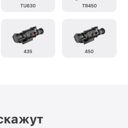
TU630
TR450
435
450
скажут